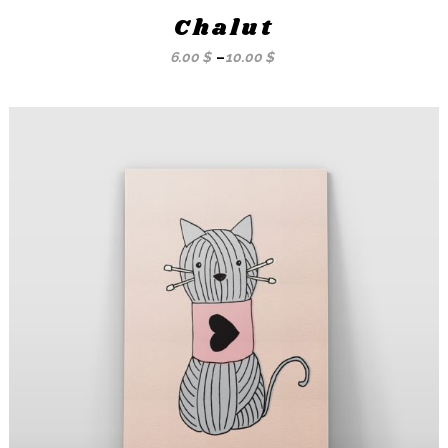
Chalut
6.00
$
–
10.00
$