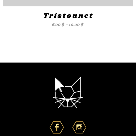
Tristounet
6.00
$
–
10.00
$