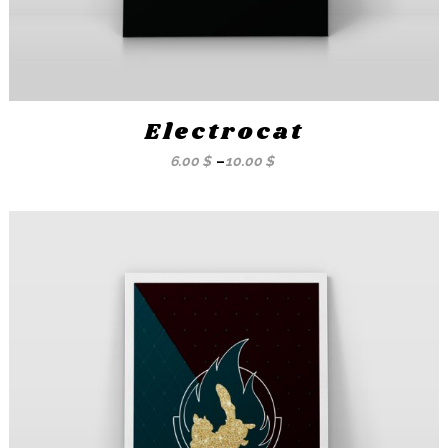
Electrocat
6.00
$
–
10.00
$