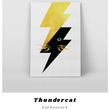
Thundercat
6.00
$
–
10.00
$