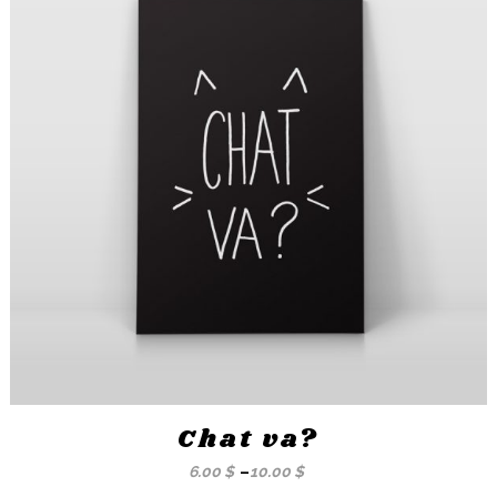
Chat va?
6.00
$
–
10.00
$