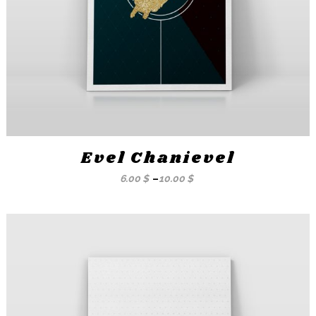
Evel Chanievel
6.00
$
–
10.00
$