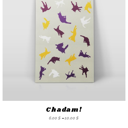
Chadam!
6.00
$
–
10.00
$