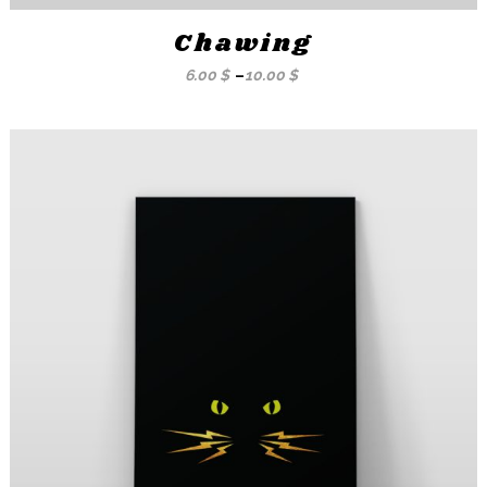
Chawing
6.00
$
–
10.00
$