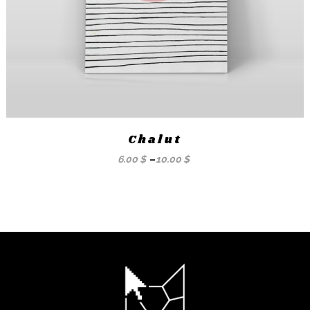
Chalut
6.00
$
–
10.00
$