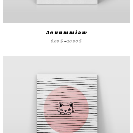
Aouummiaw
6.00
$
–
10.00
$