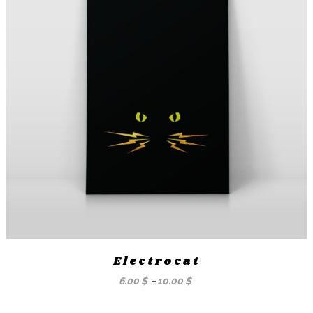
Electrocat
6.00
$
–
10.00
$