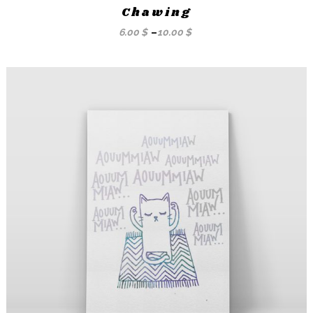
Chawing
6.00
$
–
10.00
$