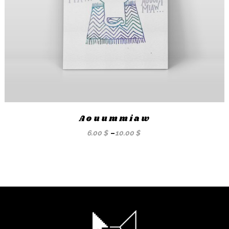
Aouummiaw
6.00
$
–
10.00
$