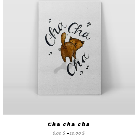
Cha cha cha
6.00
$
–
10.00
$