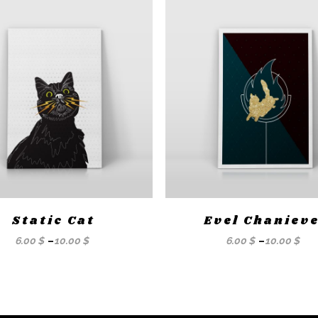
Static Cat
Evel Chanieve
6.00
$
–
10.00
$
6.00
$
–
10.00
$