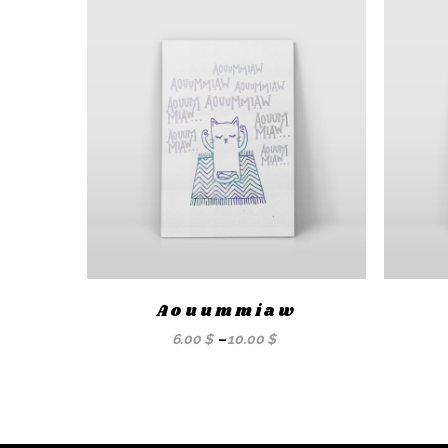
Aouummiaw
6.00
$
–
10.00
$