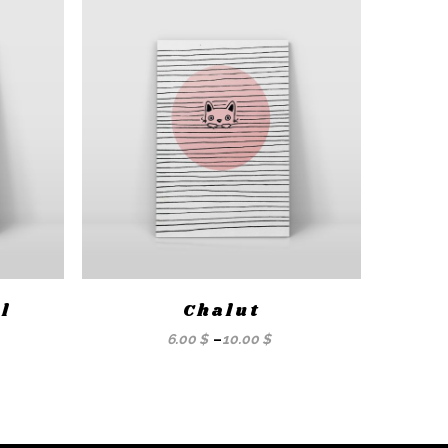
l
Chalut
6.00
$
–
10.00
$