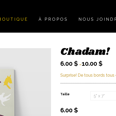
BOUTIQUE
À PROPOS
NOUS JOIND
Chadam!
6.00
$
10.00
$
–
Surprise! De tous bords tous c
Taille
6.00
$